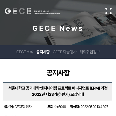
GECE News
GECE 소식
공지사항
GECE 학술행사
해외취업정보
공지사항
서울대학교 공과대학 엔지니어링 프로젝트 매니지먼트 [EPM] 과정
2022년 제23기(하반기) 모집안내
글쓴이 :
GECE운영자
조회 수 :
6949
작성일 :
2022.05.20 10:42:27