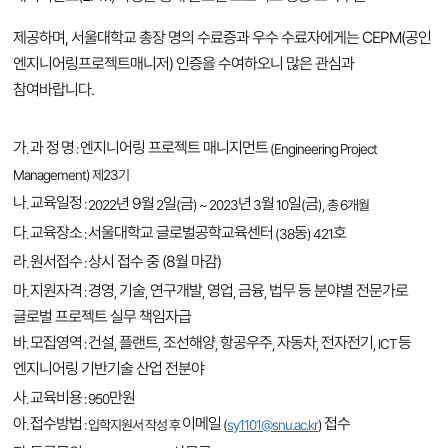
제공하며
,
서울대학교 총장 명의 수료증과
우수 수료자에게는
CEPM(
공인
엔지니어링프로젝트매니저
)
인증을
수여하오니 많은 관심과
참여바랍니다
.
가
과 정
명
엔지니어링 프로젝트 매니지먼트
.
:
(Engineering Project
Management) 제23기
나
교육일정
년 9월
일
금
년
월
일
금
.
:
2022
2
(
) ~ 2023
3
10
(
), 총 6개월
다
교육장소
서울대학교 글로벌공학교육센터
동
호
.
:
(38
) 421
라
원서접수
상시 접수 중 (8월 마감)
.
:
마
지원자격
경영
기술
연구개발
영업
금융
법무 등 분야별 전문가로
.
:
,
,
,
,
,
글로벌 프로젝트 실무 책임자급
바
모집영역
건설
플랜트
조선해양
항공우주
자동차
전자전기
등
.
:
,
,
,
,
,
, ICT
엔지니어링 기반기술 산업 전분야
사
교육비용
만원
.
: 950
아
접수방법
이메일
접수
.
: 입학지원서 작성 후
(
sy1101@snu.ac.kr
)