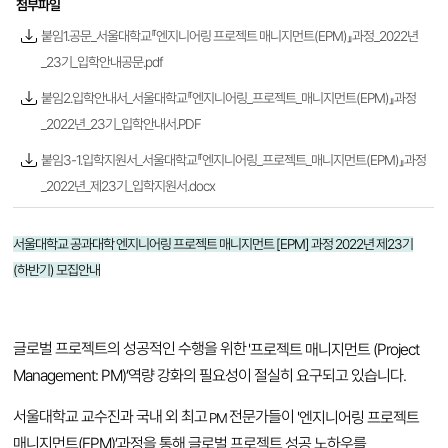
첨부파일
붙임1.공문_서울대학교『엔지니어링 프로젝트 매니지먼트(EPM)』과정_2022년
_23기_입학안내공문.pdf
붙임2.입학안내서_서울대학교『엔지니어링_프로젝트_매니지먼트(EPM)』과정
_2022년_23기_입학안내서.PDF
붙임3-1.입학지원서_서울대학교『엔지니어링_프로젝트_매니지먼트(EPM)』과정
_2022년_제23기_입학지원서.docx
서울대학교 공과대학
엔지니어링
프로젝트
매니지먼트 [
EPM]
과정
2022년 제23기
(하반기) 모집안내
글로벌 프로젝트의 성공적인 수행을 위한
'프로젝트 매니지먼트
(Project
Management: PM)’
역량 강화의 필요성이 절실히 요구되고 있습니다
.
서울대학교 교수진과 국내 외 최고
전문가들이
'엔지니어링 프로젝트
PM
매니지먼트
(EPM)’
과정을 통해 글로벌 프로젝트 성공 노하우를