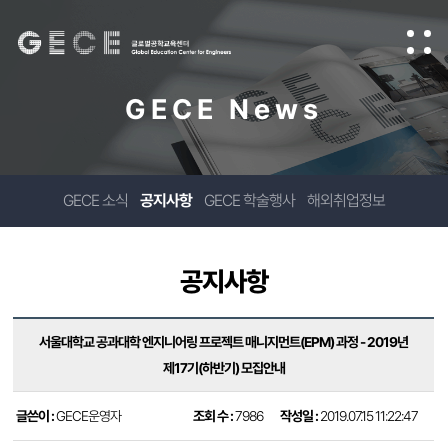
GECE News
GECE 소식
공지사항
GECE 학술행사
해외취업정보
공지사항
서울대학교 공과대학 엔지니어링 프로젝트 매니지먼트(EPM) 과정 - 2019년
제17기(하반기) 모집안내
글쓴이 :
GECE운영자
조회 수 :
7986
작성일 :
2019.07.15 11:22:47