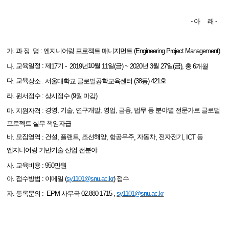
-
아
래
-
가
.
과
정
명
:
엔지니어링
프로젝트
매니지먼트
(Engineering Project Management)
:
나
.
교육일정
제
17
기
- 2019
년
10
월
11
일
(
금
) ~ 2020
년
3
월
27
일
(
금
), 총 6개월
다
.
교육
장소
:
서울대학교
글로벌공학교육센터
(38
동
) 421
호
라
.
원서접수
:
상시접수 (9월 마감)
마
.
지원자격
:
경영
,
기술
,
연구개발
,
영업
,
금융
,
법무 등 분야별 전문가로 글로벌
프로젝트 실무 책임자급
바
.
모집영역
:
건설
,
플랜트
,
조선해양
,
항공우주
,
자동차
,
전자전기
, ICT
등
엔지니어링
기반기술
산업
전분야
만원
사
.
교육비용
: 950
아
.
접수방법
:
이메일
(
sy1101@snu.ac.kr
)
접수
자
.
등록
문의
: EPM
사무국
02.880-1715 ,
sy1101@snu.ac.kr