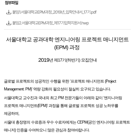
첨부파일
붙임1.서울대학교EPM과정_2019년_입학안내서_17기.pdf
붙임2.서울대학교EPM과정_제17기입학지원서.hwp
서울대학교 공과대학 엔지니어링
프로젝트
매니지먼트
(EPM)
과정
2019
년
제
17
기
(
하반기
)
모집안내
글로벌 프로젝트의 성공적인 수행을 위한
‘
프로젝트
매니지먼트
(Project
Management: PM)’
역량
강화의
필요성이
절실히
요구되고
있습니다
.
서울대학교
교수진과
국내외
최고
PM
전문가들이
아래와
같이
‘
엔지니어링
프로젝트
매니지먼트
(EPM)’
과정을
통해
글로벌
프로젝트
성공
노하우를
제공하며
,
서울대
총장명의
수료증과
우수
수료자에게는
CEPM(
공인
엔지니어링
프로젝트
매니저
)
인증을
수여하오니
많은
관심과
참여바랍니다
.