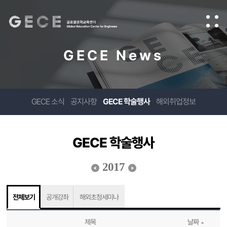
GECE News
GECE 소식
공지사항
GECE 학술행사
해외취업정보
GECE 학술행사
2017
전체보기
공개강좌
해외초청세미나
제목
날짜