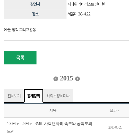
강연자
시나위 기타리스트 신대철
장소
서울대 38-422
예술, 창작 그리고 감동
목록
2015
전체보기
공개강좌
해외초청세미나
제목
날짜
100Mile - 25Mile - 3Mile 사회변화의 속도와 공학도의
2015-05-28
도전