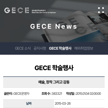
GECE News
GECE 소식
공지사항
GECE 학술행사
해외취업정보
GECE 학술행사
예술, 창작 그리고 감동
글쓴이 :
GECE운영자
조회 수 :
383321
작성일 :
2015.01.04 02:00:00
날짜
2015-03-26