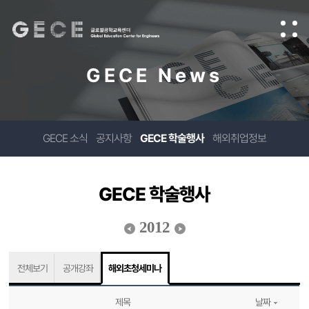
GECE News
GECE 소식
공지사항
GECE 학술행사
해외취업정보
GECE 학술행사
2012
전체보기
공개강좌
해외초청세미나
제목
날짜