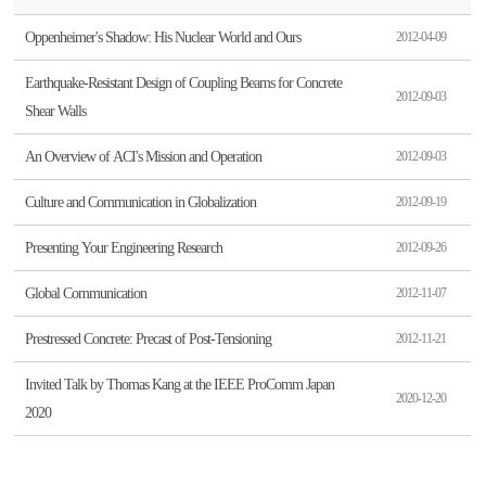
Oppenheimer's Shadow: His Nuclear World and Ours
2012-04-09
Earthquake-Resistant Design of Coupling Beams for Concrete
2012-09-03
Shear Walls
An Overview of ACI's Mission and Operation
2012-09-03
Culture and Communication in Globalization
2012-09-19
Presenting Your Engineering Research
2012-09-26
Global Communication
2012-11-07
Prestressed Concrete: Precast of Post-Tensioning
2012-11-21
Invited Talk by Thomas Kang at the IEEE ProComm Japan
2020-12-20
2020