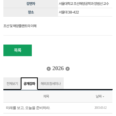
강연자
서울대학교 조선해양공학과 장범선 교수
장소
서울대 38-422
조선 및 해양플랜트의 이해
목록
2026
전체보기
공개강좌
해외초청세미나
제목
날짜
미래를 보고, 오늘을 준비하라.
2015-03-12