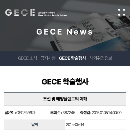
GECE News
GECE 소식
공지사항
GECE 학술행사
해외취업정보
GECE 학술행사
조선 및 해양플랜트의 이해
글쓴이 :
GECE운영자
조회 수 :
387245
작성일 :
2015.01.05 14:00:00
날짜
2015-05-14