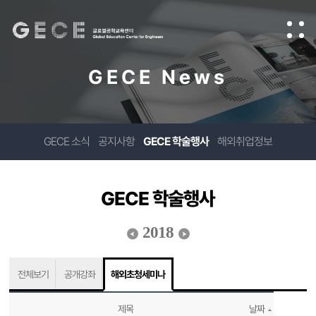
GECE News
GECE 소식
공지사항
GECE 학술행사
해외취업정보
GECE 학술행사
2018
전체보기
공개강좌
해외초청세미나
제목
날짜