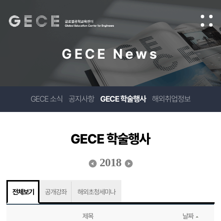
GECE News
GECE 소식
공지사항
GECE 학술행사
해외취업정보
GECE 학술행사
2018
전체보기
공개강좌
해외초청세미나
제목
날짜