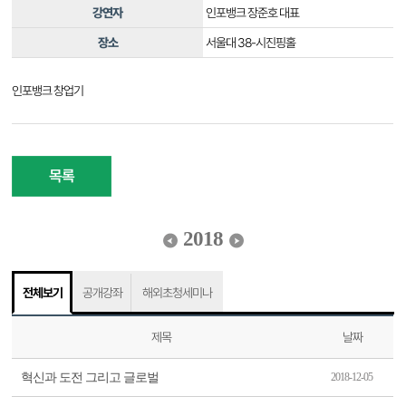
강연자
인포뱅크 장준호 대표
장소
서울대 38-시진핑홀
인포뱅크 창업기
목록
2018
전체보기
공개강좌
해외초청세미나
제목
날짜
혁신과 도전 그리고 글로벌
2018-12-05