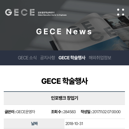
GECE News
GECE 소식
공지사항
GECE 학술행사
해외취업정보
GECE 학술행사
인포뱅크 창업기
글쓴이 :
GECE운영자
조회 수 :
284583
작성일 :
2017.11.02 07:00:00
날짜
2018-10-31