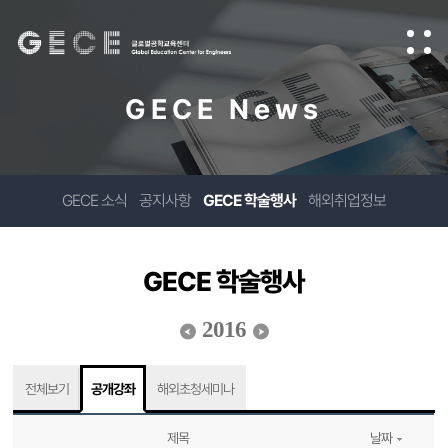
GECE News
GECE 소식
공지사항
GECE 학술행사
해외취업정보
GECE 학술행사
2016
전체보기
공개강좌
해외초청세미나
제목
날짜