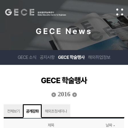
GECE News
GECE 소식
공지사항
GECE 학술행사
해외취업정보
GECE 학술행사
2016
전체보기
공개강좌
해외초청세미나
제목
날짜