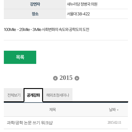
강연자
새누리당 정병국 의원
장소
서울대 38-422
100Mile - 25Mile - 3Mile 사회변화의 속도와 공학도의 도전
목록
2015
전체보기
공개강좌
해외초청세미나
제목
날짜
과학/공학 논문 쓰기 워크샵
2015-02-11