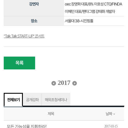
강연자
oec 장영화 대표/8% 이호성 CTO/FINDA
이혜민 대표/팬타그램 강태화 개발자
장소
서울대 38-시진핑홀
"Talk Talk START-UP" 콘서트
목록
2017
전체보기
공개강좌
해외초청세미나
제목
날짜
모든 가능성을 지휘하라!
2017-03-15