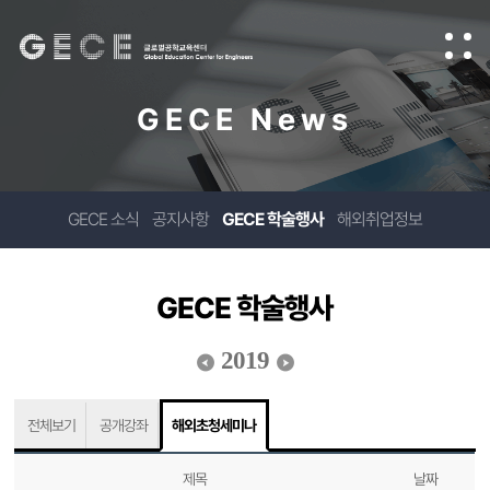
GECE News
GECE 소식
공지사항
GECE 학술행사
해외취업정보
GECE 학술행사
2019
전체보기
공개강좌
해외초청세미나
제목
날짜