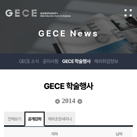
GECE News
GECE 소식
공지사항
GECE 학술행사
해외취업정보
GECE 학술행사
2014
전체보기
공개강좌
해외초청세미나
제목
날짜