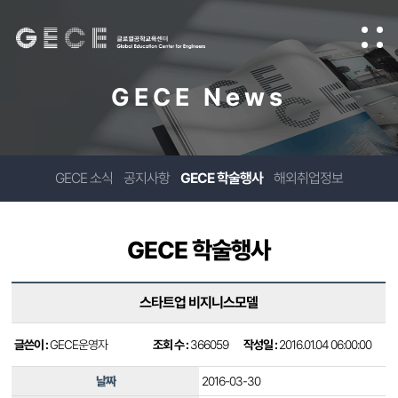
GECE News
GECE 소식
공지사항
GECE 학술행사
해외취업정보
GECE 학술행사
스타트업 비지니스모델
글쓴이 :
GECE운영자
조회 수 :
366059
작성일 :
2016.01.04 06:00:00
날짜
2016-03-30