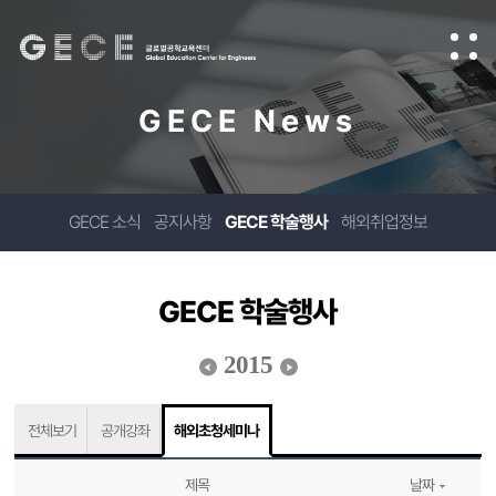
GECE News
GECE 소식
공지사항
GECE 학술행사
해외취업정보
GECE 학술행사
2015
전체보기
공개강좌
해외초청세미나
제목
날짜