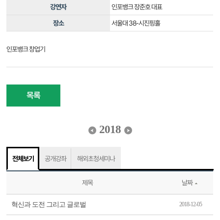
강연자
인포뱅크 장준호 대표
장소
서울대 38-시진핑홀
인포뱅크 창업기
목록
2018
전체보기
공개강좌
해외초청세미나
제목
날짜
혁신과 도전 그리고 글로벌
2018-12-05