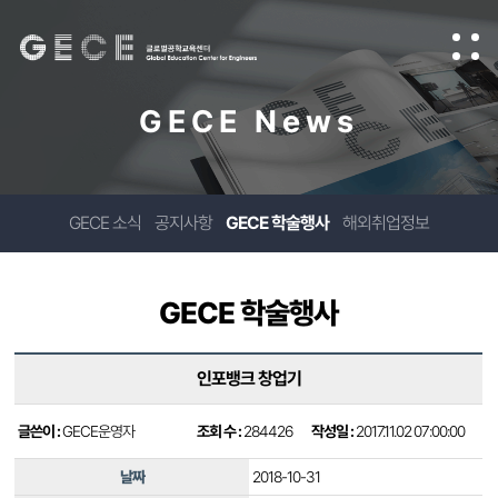
GECE News
GECE 소식
공지사항
GECE 학술행사
해외취업정보
GECE 학술행사
인포뱅크 창업기
글쓴이 :
GECE운영자
조회 수 :
284426
작성일 :
2017.11.02 07:00:00
날짜
2018-10-31