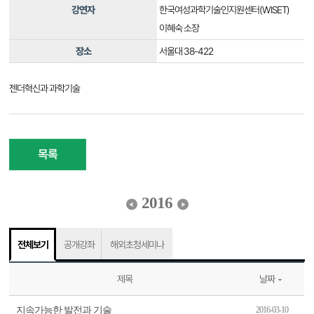
강연자
한국여성과학기술인지원센터(WISET)
이혜숙 소장
장소
서울대 38-422
젠더혁신과 과학기술
목록
2016
전체보기
공개강좌
해외초청세미나
제목
날짜
지속가능한 발전과 기술
2016-03-10