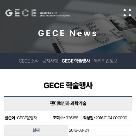
GECE News
GECE 소식
공지사항
GECE 학술행사
해외취업정보
GECE 학술행사
젠더혁신과 과학기술
글쓴이 :
GECE운영자
조회 수 :
326188
작성일 :
2016.01.04 00:00:00
날짜
2016-03-24