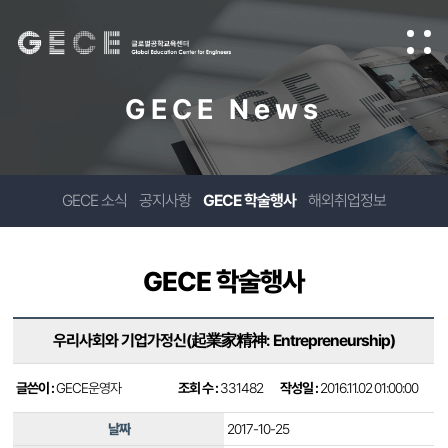
GECE News
GECE 소식
공지사항
GECE 학술행사
해외취업정보
GECE 학술행사
우리사회와 기업가정신(起業家精神: Entrepreneurship)
글쓴이 :
GECE운영자
조회 수 :
331482
작성일 :
2016.11.02 01:00:00
날짜
2017-10-25