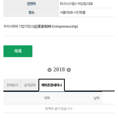
강연자
파크시스템스 박상일 대표
장소
서울대38-시진핑홀
우리사회와 기업가정신(起業家精神: Entrepreneurship)
목록
2018
전체보기
공개강좌
해외초청세미나
제목
날짜
등록된 글이 없습니다.