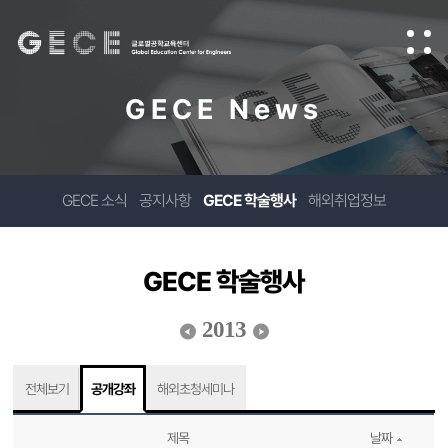
GECE News
GECE 소식
공지사항
GECE 학술행사
해외취업정보
GECE 학술행사
2013
전체보기
공개강좌
해외초청세미나
제목
날짜