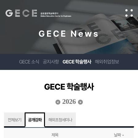
GECE News
GECE 소식
공지사항
GECE 학술행사
해외취업정보
GECE 학술행사
2026
전체보기
공개강좌
해외초청세미나
제목
날짜