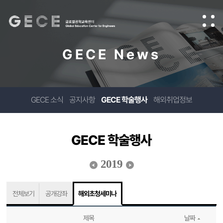
GECE News
GECE 소식
공지사항
GECE 학술행사
해외취업정보
GECE 학술행사
2019
전체보기
공개강좌
해외초청세미나
제목
날짜