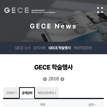
GECE News
GECE 소식
공지사항
GECE 학술행사
해외취업정보
GECE 학술행사
2018
전체보기
공개강좌
해외초청세미나
제목
날짜