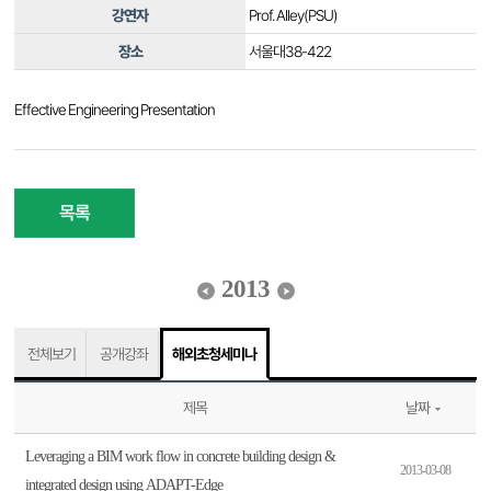
강연자
Prof. Alley(PSU)
장소
서울대38-422
Effective Engineering Presentation
목록
2013
전체보기
공개강좌
해외초청세미나
제목
날짜
Leveraging a BIM work flow in concrete building design &
2013-03-08
integrated design using ADAPT-Edge