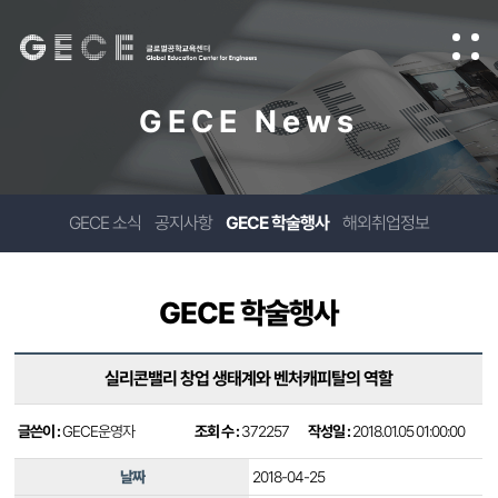
GECE News
GECE 소식
공지사항
GECE 학술행사
해외취업정보
GECE 학술행사
실리콘밸리 창업 생태계와 벤처캐피탈의 역할
글쓴이 :
GECE운영자
조회 수 :
372257
작성일 :
2018.01.05 01:00:00
날짜
2018-04-25