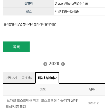
강연자
Draper Athena 하영수 대표
장소
서울대 38-시진핑홀
실리콘밸리 창업 생태계와 벤처캐피탈의 역할
목록
2020
전체보기
공개강좌
해외초청세미나
제목
날짜
[브라질 포스트텐션 학회] 포스트텐션 아웃리거 설계/
2020-06-26
해석/시공 특강