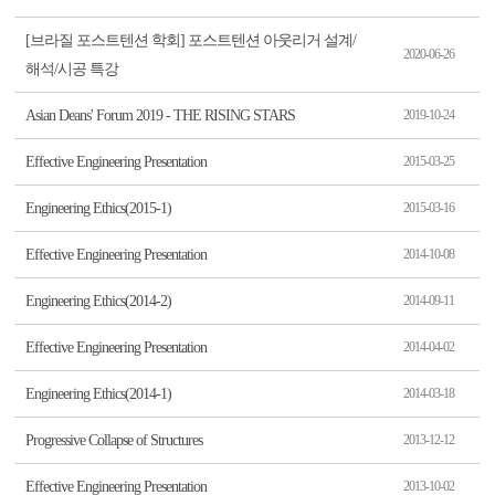
[브라질 포스트텐션 학회] 포스트텐션 아웃리거 설계/
2020-06-26
해석/시공 특강
Asian Deans' Forum 2019 - THE RISING STARS
2019-10-24
Effective Engineering Presentation
2015-03-25
Engineering Ethics(2015-1)
2015-03-16
Effective Engineering Presentation
2014-10-08
Engineering Ethics(2014-2)
2014-09-11
Effective Engineering Presentation
2014-04-02
Engineering Ethics(2014-1)
2014-03-18
Progressive Collapse of Structures
2013-12-12
Effective Engineering Presentation
2013-10-02