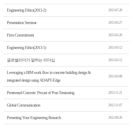
Engineering Ethics(2013-2)
2013-07-28
Presentation Seminar
2013-03-27
Firm Commitment
2013-03-20
Engineering Ethics(2013-1)
2013-03-12
글로벌리더가 말하는 리더십
2013-03-12
Leveraging a BIM work flow in concrete building design &
2013-03-08
integrated design using ADAPT-Edge
Prestressed Concrete: Precast of Post-Tensioning
2012-11-21
Global Communication
2012-11-07
Presenting Your Engineering Research
2012-09-26