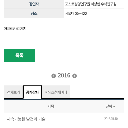
강연자
포스코경영연구원 서상현 수석연구원
장소
서울대 38-422
아프리카의 가치
목록
2016
전체보기
공개강좌
해외초청세미나
제목
날짜
지속가능한 발전과 기술
2016-03-10