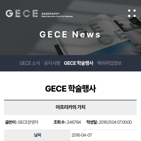
GECE News
GECE 소식
공지사항
GECE 학술행사
해외취업정보
GECE 학술행사
아프리카의 가치
글쓴이 :
GECE운영자
조회 수 :
346784
작성일 :
2016.01.04 07:00:00
날짜
2016-04-07