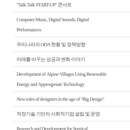
"Talk Talk START-UP" 콘서트
Computer Music, Digital Sounds, Digital
Performances
우리나라의 ODA 현황 및 정책방향
미래를 바꾸는 성공과 변화 이야기
Development of Alpine Villages Using Renewable
Energy and Approqpriate Technology
New roles of designers in the age of "Big Design"
적정기술 기반의 사회적기업 설립 및 운영
Research and Development for Surgical