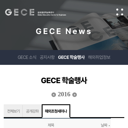
GECE News
GECE 소식
공지사항
GECE 학술행사
해외취업정보
GECE 학술행사
2016
전체보기
공개강좌
해외초청세미나
제목
날짜