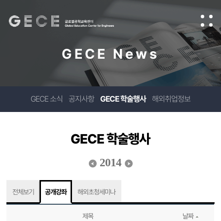
GECE News
GECE 소식
공지사항
GECE 학술행사
해외취업정보
GECE 학술행사
2014
전체보기
공개강좌
해외초청세미나
제목
날짜