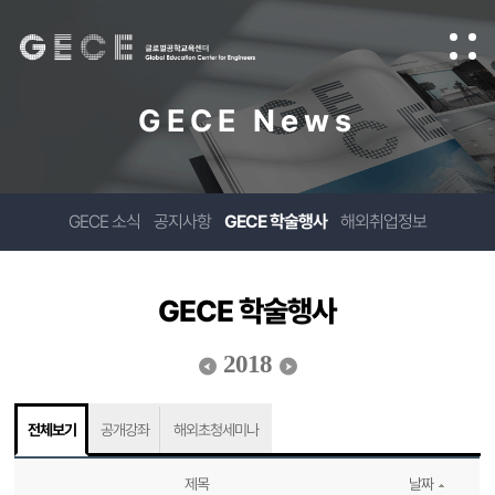
GECE News
GECE 소식
공지사항
GECE 학술행사
해외취업정보
GECE 학술행사
2018
전체보기
공개강좌
해외초청세미나
제목
날짜