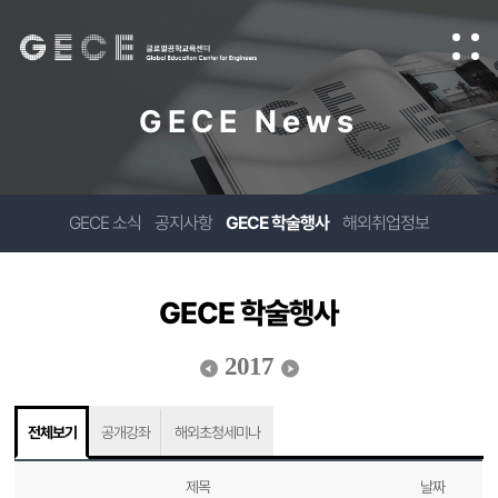
GECE News
GECE 소식
공지사항
GECE 학술행사
해외취업정보
GECE 학술행사
2017
전체보기
공개강좌
해외초청세미나
제목
날짜