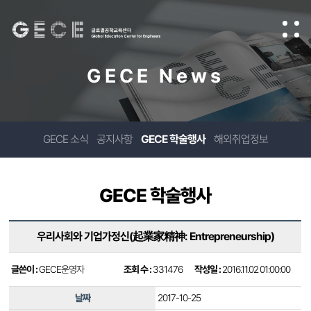
GECE News
GECE 소식
공지사항
GECE 학술행사
해외취업정보
GECE 학술행사
우리사회와 기업가정신(起業家精神: Entrepreneurship)
글쓴이 :
GECE운영자
조회 수 :
331476
작성일 :
2016.11.02 01:00:00
날짜
2017-10-25