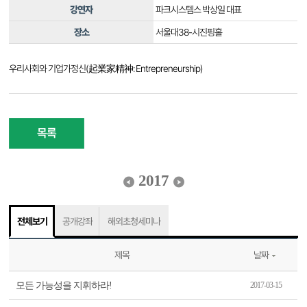
강연자
파크시스템스 박상일 대표
장소
서울대38-시진핑홀
우리사회와 기업가정신(起業家精神: Entrepreneurship)
목록
2017
전체보기
공개강좌
해외초청세미나
제목
날짜
모든 가능성을 지휘하라!
2017-03-15