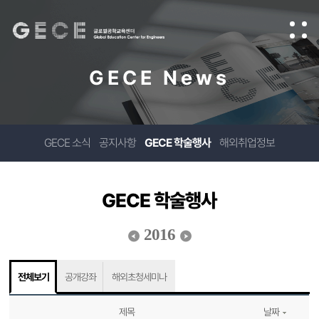
GECE News
GECE 소식
공지사항
GECE 학술행사
해외취업정보
GECE 학술행사
2016
전체보기
공개강좌
해외초청세미나
제목
날짜