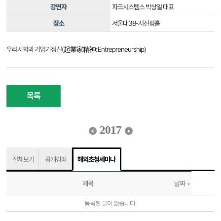
강연자
파크시스템스 박상일 대표
장소
서울대38-시진핑홀
우리사회와 기업가정신(起業家精神: Entrepreneurship)
목록
2017
전체보기
공개강좌
해외초청세미나
제목
날짜
등록된 글이 없습니다.