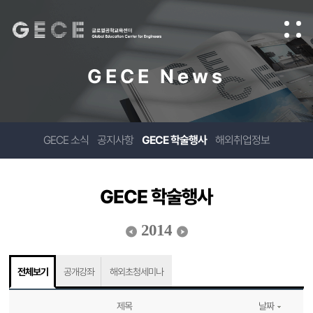
GECE News
GECE 소식
공지사항
GECE 학술행사
해외취업정보
GECE 학술행사
2014
전체보기
공개강좌
해외초청세미나
제목
날짜