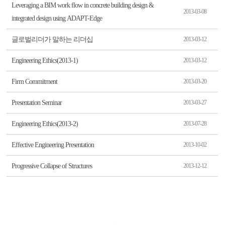
Leveraging a BIM work flow in concrete building design &
2013-03-08
integrated design using ADAPT-Edge
글로벌리더가 말하는 리더십
2013-03-12
Engineering Ethics(2013-1)
2013-03-12
Firm Commitment
2013-03-20
Presentation Seminar
2013-03-27
Engineering Ethics(2013-2)
2013-07-28
Effective Engineering Presentation
2013-10-02
Progressive Collapse of Structures
2013-12-12