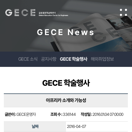
GECE News
GECE 소식
공지사항
GECE 학술행사
해외취업정보
GECE 학술행사
아프리카 소개와 가능성
글쓴이 :
GECE운영자
조회 수 :
336144
작성일 :
2016.01.04 07:00:00
날짜
2016-04-07