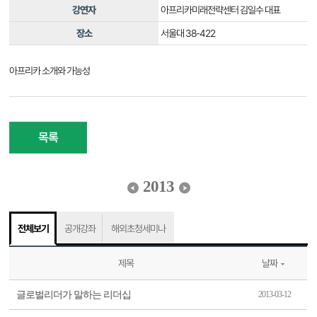
강연자
아프리카미래전략센터 김일수 대표
장소
서울대 38-422
아프리카 소개와 가능성
목록
2013
전체보기
공개강좌
해외초청세미나
제목
날짜
글로벌리더가 말하는 리더십
2013-03-12