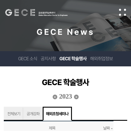
GECE News
GECE 소식
공지사항
GECE 학술행사
해외취업정보
GECE 학술행사
2023
전체보기
공개강좌
해외초청세미나
제목
날짜