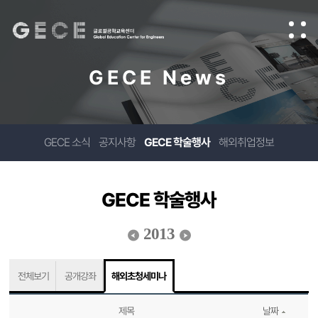
GECE News
GECE 소식
공지사항
GECE 학술행사
해외취업정보
GECE 학술행사
2013
전체보기
공개강좌
해외초청세미나
제목
날짜