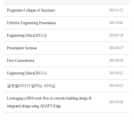
Progressive Collapse of Structures
2013-12-12
Effective Engineering Presentation
2013-10-02
Engineering Ethics(2013-2)
2013-07-28
Presentation Seminar
2013-03-27
Firm Commitment
2013-03-20
Engineering Ethics(2013-1)
2013-03-12
글로벌리더가 말하는 리더십
2013-03-12
Leveraging a BIM work flow in concrete building design &
2013-03-08
integrated design using ADAPT-Edge