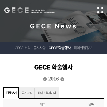
GECE News
GECE 소식
공지사항
GECE 학술행사
해외취업정보
GECE 학술행사
2016
전체보기
공개강좌
해외초청세미나
제목
날짜