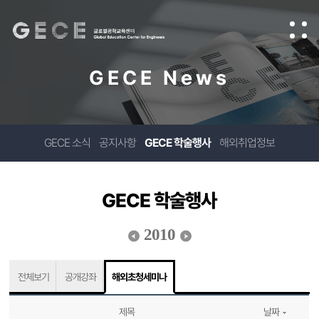
GECE News
GECE 소식
공지사항
GECE 학술행사
해외취업정보
GECE 학술행사
2010
전체보기
공개강좌
해외초청세미나
제목
날짜