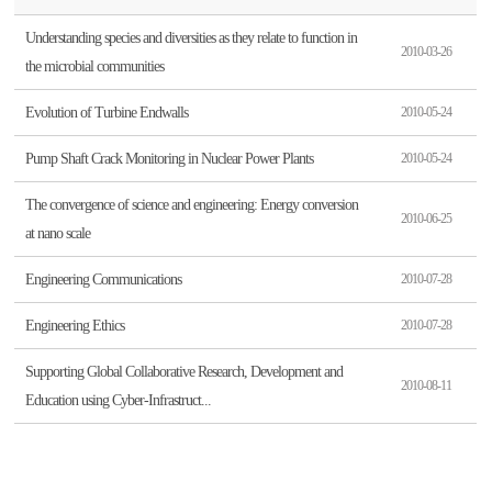
Understanding species and diversities as they relate to function in
2010-03-26
the microbial communities
Evolution of Turbine Endwalls
2010-05-24
Pump Shaft Crack Monitoring in Nuclear Power Plants
2010-05-24
The convergence of science and engineering: Energy conversion
2010-06-25
at nano scale
Engineering Communications
2010-07-28
Engineering Ethics
2010-07-28
Supporting Global Collaborative Research, Development and
2010-08-11
Education using Cyber-Infrastruct...