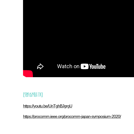
[영상링크]
https://youtu.be/UnTghBJgrgU
https://procomm.ieee.org/procomm-japan-symposium-2020/