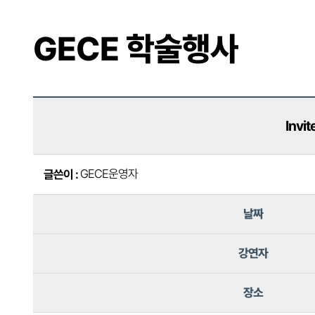
GECE 학술행사
Invi
GECE운영자
글쓴이 :
날짜
강연자
장소