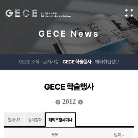
GECE News
GECE 소식
공지사항
GECE 학술행사
해외취업정보
GECE 학술행사
2012
전체보기
공개강좌
해외초청세미나
제목
날짜