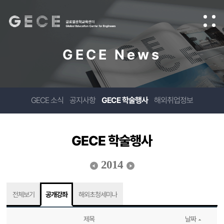
GECE News
GECE 소식
공지사항
GECE 학술행사
해외취업정보
GECE 학술행사
2014
전체보기
공개강좌
해외초청세미나
제목
날짜