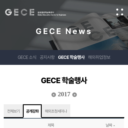
GECE News
GECE 소식
공지사항
GECE 학술행사
해외취업정보
GECE 학술행사
2017
전체보기
공개강좌
해외초청세미나
제목
날짜