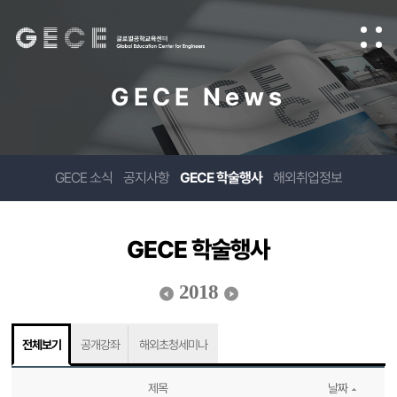
GECE News
GECE 소식
공지사항
GECE 학술행사
해외취업정보
GECE 학술행사
2018
전체보기
공개강좌
해외초청세미나
제목
날짜