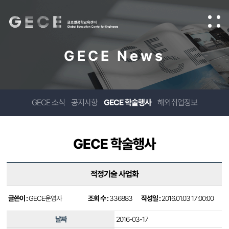
GECE News
GECE 소식
공지사항
GECE 학술행사
해외취업정보
GECE 학술행사
적정기술 사업화
글쓴이 :
GECE운영자
조회 수 :
336883
작성일 :
2016.01.03 17:00:00
날짜
2016-03-17